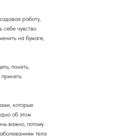
оздавая работу,
ь себе чувство
менить на бумаге,
еть, понять,
 принять
вами, которые
удно об этом
ень важно, потому
заболеваниям тела