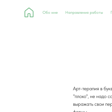
Обо мне
Направления работы
Арт-терапия в бук
"плохо", не надо 
выражать свои пе
формы.